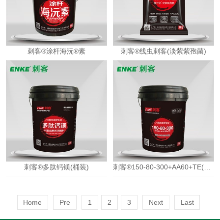
刺客®涂杆海沅®素
刺客®线虫刺客(淡紫紫孢菌)
刺客®多肽钙镁(桶装)
刺客®150-80-300+AA60+TE(桶装)
Home
Pre
1
2
3
Next
Last