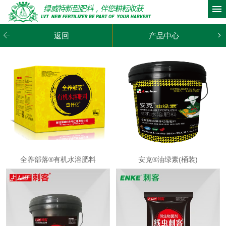
网站首页
关于我们
返回
产品中心
产品中心
实用案例
新闻动态
服务项目
联系我们
全养部落®有机水溶肥料
安克®油绿素(桶装)